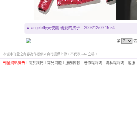
▲
angelefly天使鷹-親愛的孩子
2008/12/09 15:54
第
張
本城市刊登之內容為作者個人自行提供上傳，不代表 udn 立場。
刊登網站廣告
︱
關於我們
︱
常見問題
︱
服務條款
︱
著作權聲明
︱
隱私權聲明
︱
客服