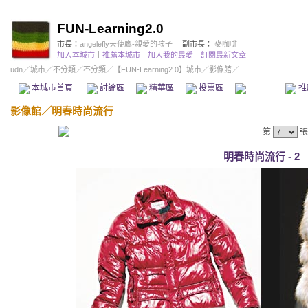
FUN-Learning2.0
市長：
angelefly天使鷹-親愛的孩子
副市長：
麥咖啡
加入本城市
｜
推薦本城市
｜
加入我的最愛
｜
訂閱最新文章
udn
／
城市
／
不分類
／
不分類
／
【FUN-Learning2.0】城市
／影像館／
本城市首頁
討論區
精華區
投票區
影像館
推
影像館
／
明春時尚流行
第
張
明春時尚流行 - 2