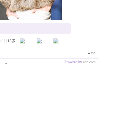
／共13張
▲top
Powered by
udn.com