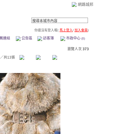
網路城邦
你還沒有登入喔(
馬上登入
/
加入會員
)
薦連結
公告區
訪客簿
市政中心
(0)
瀏覽人次
373
／共13張