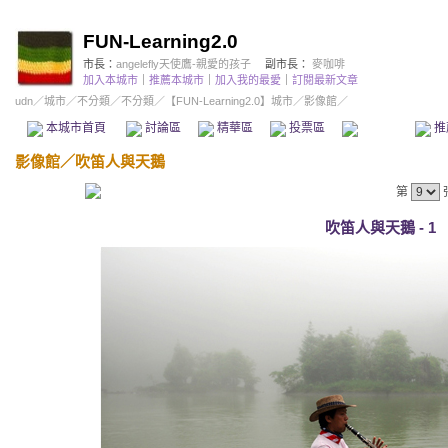
FUN-Learning2.0
市長：
angelefly天使鷹-親愛的孩子
副市長：
麥咖啡
加入本城市
｜
推薦本城市
｜
加入我的最愛
｜
訂閱最新文章
udn
／
城市
／
不分類
／
不分類
／
【FUN-Learning2.0】城市
／影像館／
本城市首頁
討論區
精華區
投票區
影像館
推
影像館
／
吹笛人與天鵝
第
吹笛人與天鵝 - 1