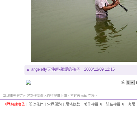
▲
angelefly天使鷹-親愛的孩子
2008/12/09 12:15
第
本城市刊登之內容為作者個人自行提供上傳，不代表 udn 立場。
刊登網站廣告
︱
關於我們
︱
常見問題
︱
服務條款
︱
著作權聲明
︱
隱私權聲明
︱
客服