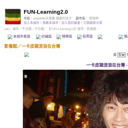
FUN-Learning2.0
市長：
angelefly天使鷹-親愛的孩子
副市長：
麥咖啡
加入本城市
｜
推薦本城市
｜
加入我的最愛
｜
訂閱最新文章
udn
／
城市
／
不分類
／
不分類
／
【FUN-Learning2.0】城市
／影像館／
本城市首頁
討論區
精華區
投票區
影像館
推
影像館
／
一卡皮箱流浪在台灣
第
一卡皮箱流浪在台灣 - 