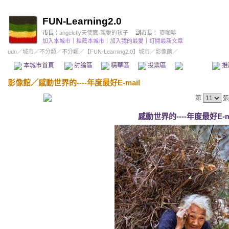
FUN-Learning2.0
市長：
angelefly天使鷹-親愛的孩子
副市長：
麥咖啡
加入本城市
｜
推薦本城市
｜
加入我的最愛
｜
訂閱最新文章
udn
／
城市
／
不分類
／
不分類
／
【FUN-Learning2.0】城市
／影像館／
本城市首頁
討論區
精華區
投票區
影像館
推
影像館
／
感動世界的----年度最好E-mail
第
張
感動世界的----年度最好E-mai