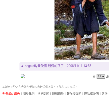
▲
angelefly天使鷹-親愛的孩子
2008/11/11 13:55
第
張
本城市刊登之內容為作者個人自行提供上傳，不代表 udn 立場。
刊登網站廣告
︱
關於我們
︱
常見問題
︱
服務條款
︱
著作權聲明
︱
隱私權聲明
︱
客服