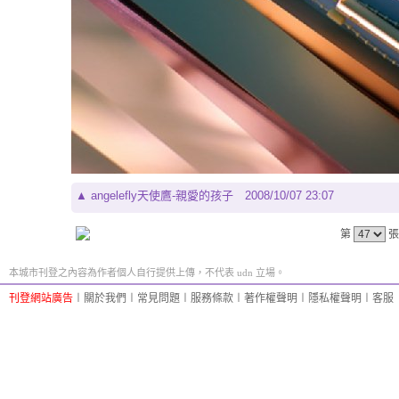
▲
angelefly天使鷹-親愛的孩子
2008/10/07 23:07
第
張
本城市刊登之內容為作者個人自行提供上傳，不代表 udn 立場。
刊登網站廣告
︱
關於我們
︱
常見問題
︱
服務條款
︱
著作權聲明
︱
隱私權聲明
︱
客服