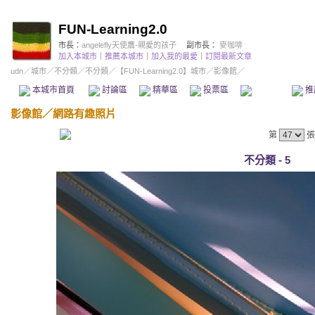
FUN-Learning2.0
市長：
angelefly天使鷹-親愛的孩子
副市長：
麥咖啡
加入本城市
｜
推薦本城市
｜
加入我的最愛
｜
訂閱最新文章
udn
／
城市
／
不分類
／
不分類
／
【FUN-Learning2.0】城市
／影像館／
本城市首頁
討論區
精華區
投票區
影像館
推
影像館
／
網路有趣照片
第
張
不分類 - 5