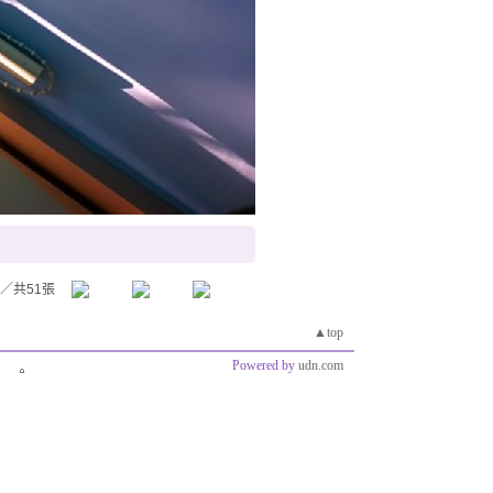
／共51張
▲top
Powered by
udn.com