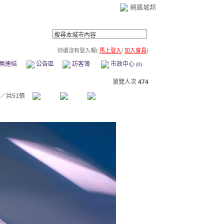
網路城邦
你還沒有登入喔(
馬上登入
/
加入會員
)
薦連結
公告區
訪客簿
市政中心
(0)
瀏覽人次
474
／共51張