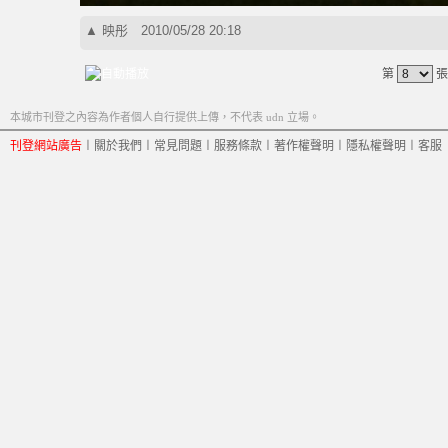
▲
映彤
2010/05/28 20:18
第
張
本城市刊登之內容為作者個人自行提供上傳，不代表 udn 立場。
刊登網站廣告
︱
關於我們
︱
常見問題
︱
服務條款
︱
著作權聲明
︱
隱私權聲明
︱
客服