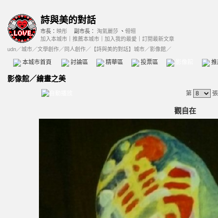
詩與美的對話
市長：
映彤
副市長：
淘氣麗莎
、
翎翎
加入本城市
｜
推薦本城市
｜
加入我的最愛
｜
訂閱最新文章
udn
／
城市
／
文學創作
／
同人創作
／
【詩與美的對話】城市
／影像館／
本城市首頁
討論區
精華區
投票區
影像館
推
影像館
／
繪畫之美
第
張
觀自在