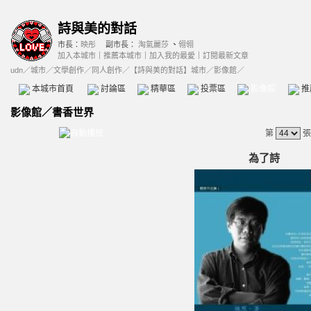
詩與美的對話
市長：
映彤
副市長：
淘氣麗莎
、
翎翎
加入本城市
｜
推薦本城市
｜
加入我的最愛
｜
訂閱最新文章
udn
／
城市
／
文學創作
／
同人創作
／
【詩與美的對話】城市
／影像館／
本城市首頁
討論區
精華區
投票區
影像館
推
影像館
／
書香世界
第
張
為了詩