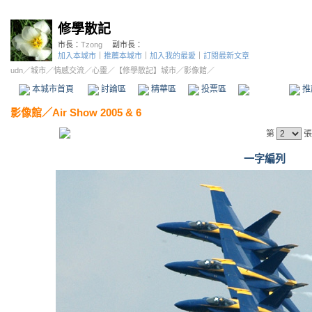
修學散記
市長：
Tzong
副市長：
加入本城市
｜
推薦本城市
｜
加入我的最愛
｜
訂閱最新文章
udn
／
城市
／
情感交流
／
心靈
／
【修學散記】城市
／影像館／
本城市首頁
討論區
精華區
投票區
影像館
推
影像館
／
Air Show 2005 & 6
第
張
一字編列