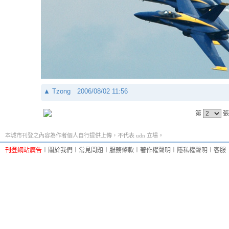
▲
Tzong
2006/08/02 11:56
第
張
本城市刊登之內容為作者個人自行提供上傳，不代表 udn 立場。
刊登網站廣告
︱
關於我們
︱
常見問題
︱
服務條款
︱
著作權聲明
︱
隱私權聲明
︱
客服