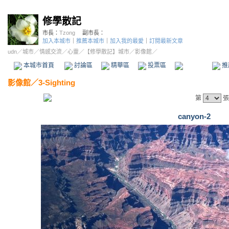
修學散記
市長：
Tzong
副市長：
加入本城市
｜
推薦本城市
｜
加入我的最愛
｜
訂閱最新文章
udn
／
城市
／
情感交流
／
心靈
／
【修學散記】城市
／影像館／
本城市首頁
討論區
精華區
投票區
影像館
推
影像館
／
3-Sighting
第
張
canyon-2