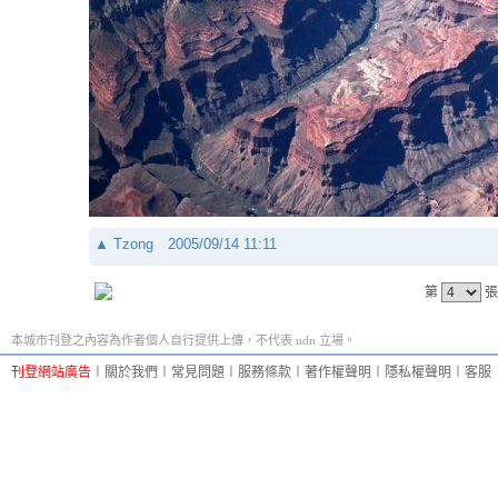
▲
Tzong
2005/09/14 11:11
第
張
本城市刊登之內容為作者個人自行提供上傳，不代表 udn 立場。
刊登網站廣告
︱
關於我們
︱
常見問題
︱
服務條款
︱
著作權聲明
︱
隱私權聲明
︱
客服