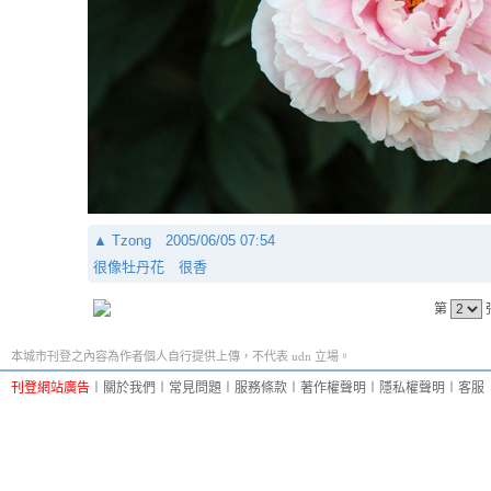
▲
Tzong
2005/06/05 07:54
很像牡丹花 很香
第
本城市刊登之內容為作者個人自行提供上傳，不代表 udn 立場。
刊登網站廣告
︱
關於我們
︱
常見問題
︱
服務條款
︱
著作權聲明
︱
隱私權聲明
︱
客服