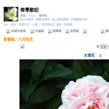
修學散記
市長：
Tzong
副市長：
加入本城市
｜
推薦本城市
｜
加入我的最愛
｜
訂閱最新文章
udn
／
城市
／
情感交流
／
心靈
／
【修學散記】城市
／影像館／
本城市首頁
討論區
精華區
投票區
影像館
推
影像館
／
六月的花
第
大理花 -2