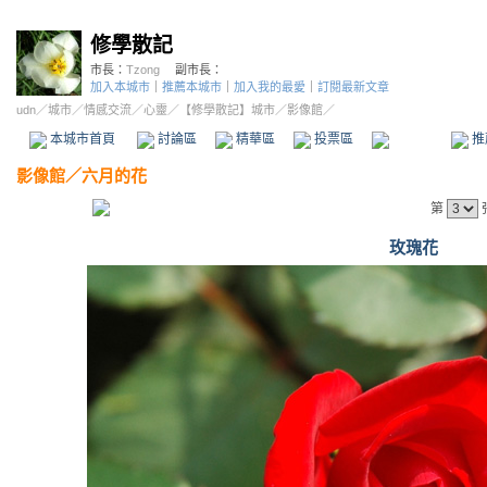
修學散記
市長：
Tzong
副市長：
加入本城市
｜
推薦本城市
｜
加入我的最愛
｜
訂閱最新文章
udn
／
城市
／
情感交流
／
心靈
／
【修學散記】城市
／影像館／
本城市首頁
討論區
精華區
投票區
影像館
推
影像館
／
六月的花
第
玫瑰花