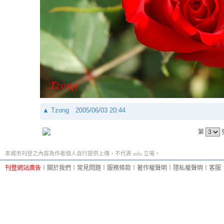
▲
Tzong
2005/06/03 20:44
第
本城市刊登之內容為作者個人自行提供上傳，不代表 udn 立場。
刊登網站廣告
︱
關於我們
︱
常見問題
︱
服務條款
︱
著作權聲明
︱
隱私權聲明
︱
客服