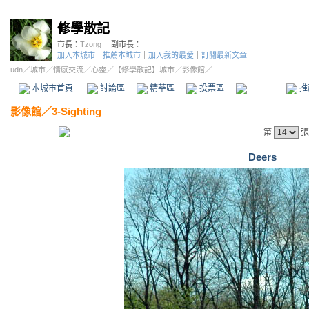
修學散記
市長：
Tzong
副市長：
加入本城市
｜
推薦本城市
｜
加入我的最愛
｜
訂閱最新文章
udn
／
城市
／
情感交流
／
心靈
／
【修學散記】城市
／影像館／
本城市首頁
討論區
精華區
投票區
影像館
推
影像館
／
3-Sighting
第
張
Deers