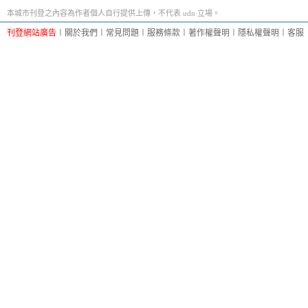
本城市刊登之內容為作者個人自行提供上傳，不代表 udn 立場。
刊登網站廣告
︱
關於我們
︱
常見問題
︱
服務條款
︱
著作權聲明
︱
隱私權聲明
︱
客服