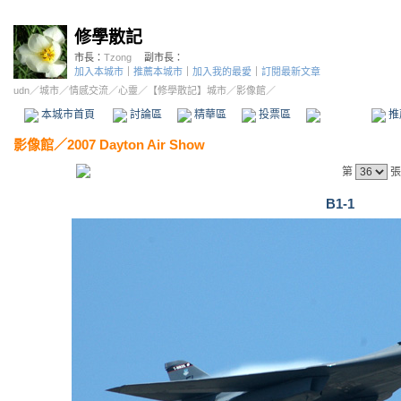
修學散記
市長：
Tzong
副市長：
加入本城市
｜
推薦本城市
｜
加入我的最愛
｜
訂閱最新文章
udn
／
城市
／
情感交流
／
心靈
／
【修學散記】城市
／影像館／
本城市首頁
討論區
精華區
投票區
影像館
推
影像館
／
2007 Dayton Air Show
第
張
B1-1