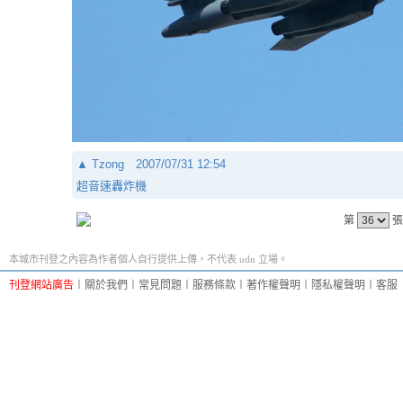
▲
Tzong
2007/07/31 12:54
超音速轟炸機
第
張
本城市刊登之內容為作者個人自行提供上傳，不代表 udn 立場。
刊登網站廣告
︱
關於我們
︱
常見問題
︱
服務條款
︱
著作權聲明
︱
隱私權聲明
︱
客服